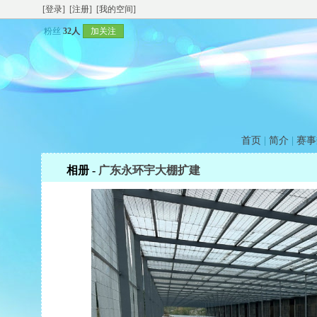
[登录]
[注册]
[我的空间]
粉丝
32人
加关注
首页
|
简介
|
赛事
相册 -
广东永环宇大棚扩建