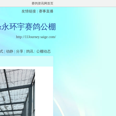
赛鸽资讯网首页
友情链接
|
赛事直播
&永环宇赛鸽公棚
http://11Journey.saige.com/
式
|
动静
|
分享
|
鸽讯
|
公棚动态