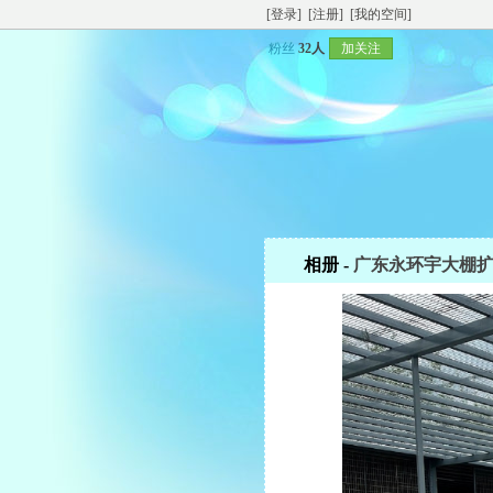
[登录]
[注册]
[我的空间]
粉丝
32人
加关注
相册 -
广东永环宇大棚