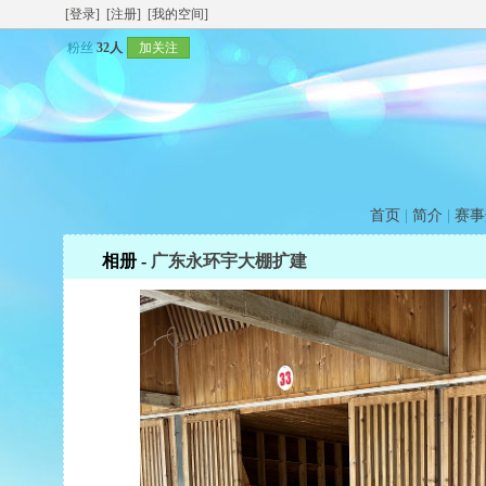
[登录]
[注册]
[我的空间]
粉丝
32人
加关注
首页
|
简介
|
赛事
相册 -
广东永环宇大棚扩建