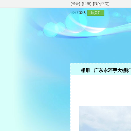
[登录]
[注册]
[我的空间]
粉丝
32人
加关注
相册 - 广东永环宇大棚