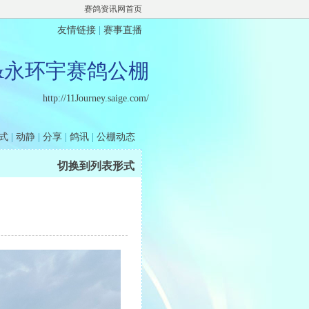
赛鸽资讯网首页
友情链接
|
赛事直播
&永环宇赛鸽公棚
http://11Journey.saige.com/
式
|
动静
|
分享
|
鸽讯
|
公棚动态
切换到列表形式