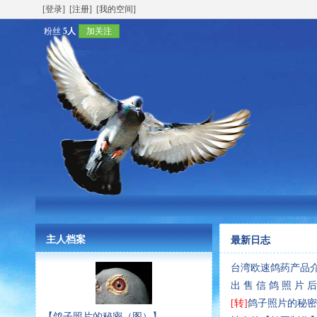
[登录]
[注册]
[我的空间]
粉丝
5人
加关注
主人档案
最新日志
台湾欧速鸽药产品
出 售 信 鸽 照 片 后
[转]
鸽子照片的秘密
【鸽子照片的秘密（图）】