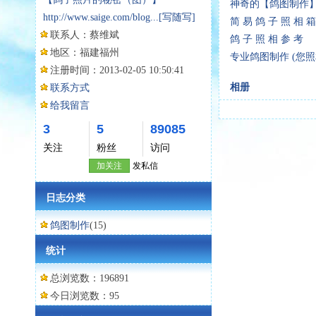
神奇的【鸽图制作
http://www.saige.com/blog...
[写随写]
简 易 鸽 子 照 相 
联系人：
蔡维斌
鸽 子 照 相 参 考
地区：
福建福州
专业鸽图制作 (您照
注册时间：
2013-02-05 10:50:41
相册
联系方式
给我留言
3
5
89085
关注
粉丝
访问
加关注
发私信
日志分类
鸽图制作
(15)
统计
总浏览数：196891
今日浏览数：95