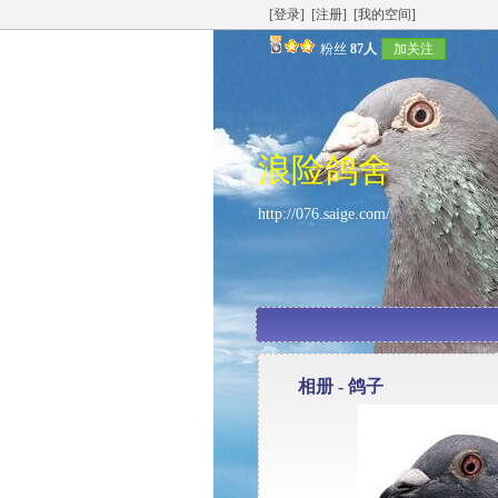
[登录]
[注册]
[我的空间]
粉丝
87人
加关注
浪险鸽舍
http://076.saige.com/
相册 -
鸽子