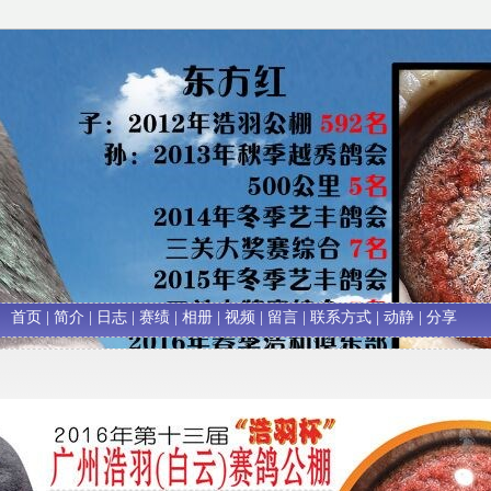
首页
|
简介
|
日志
|
赛绩
|
相册
|
视频
|
留言
|
联系方式
|
动静
|
分享