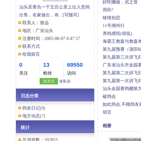
好吃懒做，劣之首
汕头至青岛一千五百公里上位入赏鸽
用药?
出售，名家做出，有...
[写随写]
移情别恋
联系人：
致远
11号潮州行
地区：
广东汕头
养鸽感悟(胡侃)
注册时间：
2005-08-07 0:47:57
海霸王詹森与詹森
联系方式
第九届预赛（蒲田站）
给我留言
第九届第三次训飞归
0
13
69550
广东省汕头市金园赛
第九届第二次训飞归
关注
粉丝
访问
第九届第一次训飞归
加关注
发私信
汕头金园赛鸽棚第九届
日志分类
破鸽会
如此鸽会,不顾鸽友死
鸽舍日记
(9)
胡言
地方动态
(7)
相册
统计
总浏览数：202853