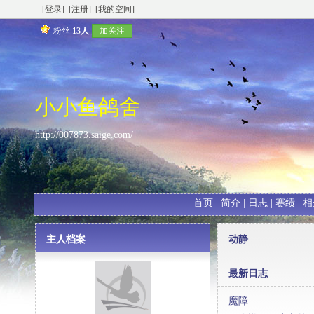
[登录]
[注册]
[我的空间]
粉丝
13人
加关注
小小鱼鸽舍
http://007873.saige.com/
首页
|
简介
|
日志
|
赛绩
|
相
主人档案
动静
最新日志
魔障