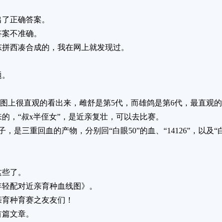
出了正确答案。
答案不准确。
东拼西凑合成的，我在网上就发现过。
题。
”，从图上很直观的看出来，雌舒是第5代，而雄鸽是第6代，最直观
的，“叔x半侄女”，是近亲复壮，可以去比赛。
是三重回血的产物，分别回“白眼50”的血、“14126”，以及“白
这些了。
年轻配对近亲育种血线图》。
亲育种育赛之友友们！
首篇文章。