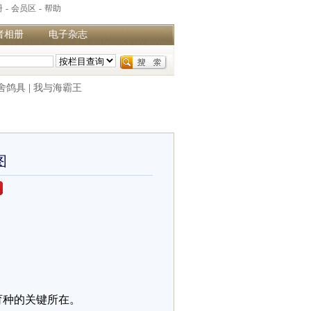
册
-
会员区
-
帮助
者相册
电子杂志
舍鸽具
|
我与海霸王
图
育种的关键所在。