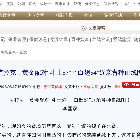
章
-
视频
-
公棚
-
协会
-
俱乐部
-
赛事直播
-
铭鸽
-
分类信息
-
鸽舍博客
-
百科
-
相
推荐文章
热点文章
精彩专题
作者
征文活动
作
日记
|
饲养管理
|
保健速递
|
竞赛锦囊
|
育种繁殖
|
养鸽常识
|
爱鸽鉴赏
|
鸽
>
鸽经交流
> 正文
克拉克，黄金配对“斗士57“+“白翅54”近亲育种血线
2026-06-17 16:03:19 来源：
李国双鸽舍
文章出处：
原创文章
点击数：
801
克拉克，黄金配对“斗士57“+“白翅54”近亲育种血线图！
李国双
配对，现如今的赛场仍然有这一配对血统的鸽子在比赛。
过实的，就看你如何用自己的手法把它的成绩延续下去，这才是