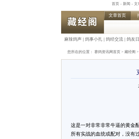
首页
-
新闻
-
文
文章首页
麻辣鸽声
|
鸽事小扎
|
鸽经交流
|
鸽友
您所在的位置：
赛鸽资讯网首页
>
藏经阁
这是一对非常非常牛逼的黄金
所有实战的血统或配对，没有