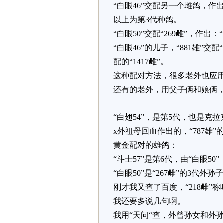
“白眼46”交配另一个雌鸽，作出
以上为第3代种鸽。
“白眼50”交配“269雌”，作出
“白眼46”的儿子，“881雄”
配的“1417雌”。
这种配对方法，很多老外也应
还有的老外，用父子俩和娘俩
“白翅54”，是第5代，也是克拉
x外祖母回血作出的，“787雄”的
黄金配对的雄鸽：
“斗士57”是第6代，由“白眼50
“白眼50”是“267雌”的3代外孙
刚才我又查了百度，“218雌”称
我还要多说几句啊。
我用“天问“查，外曾孙女和外