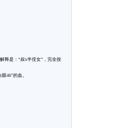
的解释是：“叔x半侄女”，完全按
眼46”的血。