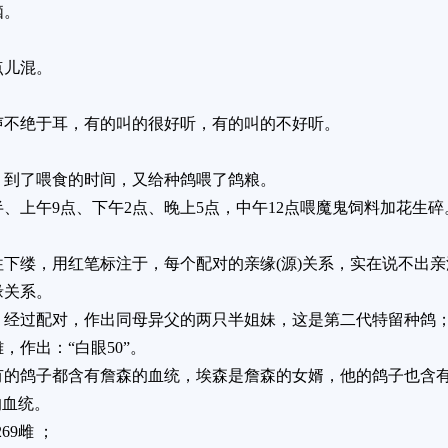
脑。
点儿混。
声不绝于耳，有的叫的很好听，有的叫的不好听。
，到了喂食的时间，又给种鸽喂了鸽粮。
半、上午9点、下午2点、晚上5点，中午12点喂魔鬼饲料加花生碎
下缕，用红笔标注于，每个配对的亲缘(源)关系，实在说不出
缘关系。
，经过配对，作出同母异父的两只半姐妹，这是第二代特留种鸽
雄，作出：“白眼50”。
有的鸽子都含有詹森的血统，埃森是詹森的女婿，他的鸽子也含
的血统。
69雌 ；