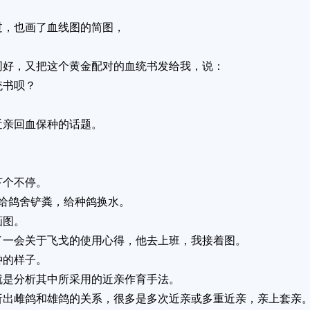
过，也画了血线图的简图，
同好，又把这个黄金配对的血统书发给我，说：
统书呗？
近亲回血保种的话题。
下个不停。
给鸽舍铲粪，给种鸽换水。
画图。
了一会关于飞戈的使用心得，他去上班，我接着图。
钟的样子。
就是分析其中所采用的近亲作育手法。
析出雌鸽和雄鸽的关系，很多是多次近亲或多重近亲，亲上套亲