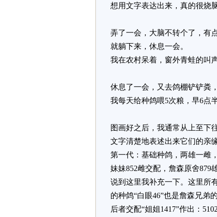
想用文字表达出来，真的很烧
弄了一会，大脑不转个了，有
就躺下来，休息一会。
我在农村呆着，窗外青蛙的叫
休息了一会，又去鸽棚铲铲粪
我每天给种鸽喂5次粮，早6点
图画好之后，我通常从上至下往
文字清楚地表述出来它们的亲
第一代：基础种鸽，两雄一雌
妹妹852雌交配，詹森原舍879
说到这里我补充一下。这里所
的种鸽“白眼46”也是詹森兄弟
后者交配“姐姐1417”作出：5102