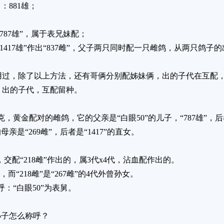
：881雄；
：“787雄”，属于表兄妹配；
交配“1417雄”作出“837雌”，父子两只同时配一只雌鸽，从两只鸽
用过，除了以上方法，还有哥俩分别配姊妹俩，出的子代在互配
，出的子代，互配留种。
克，黄金配对的雌鸽，它的父亲是“白眼50”的儿子，“787雄”，后
母亲是“269雌”，后者是“1417”的直女。
”，交配“218雌”作出的，属3代x4代，沾血配作出的。
子，而“218雌”是“267雌”的4代外曾孙女。
呼：“白眼50”为表舅。
孙子怎么称呼？