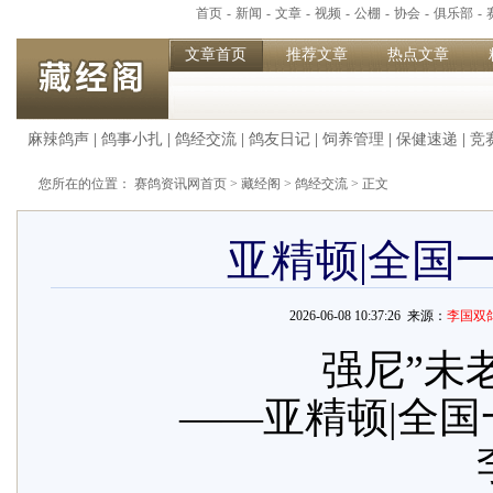
首页
-
新闻
-
文章
-
视频
-
公棚
-
协会
-
俱乐部
-
文章首页
推荐文章
热点文章
麻辣鸽声
|
鸽事小扎
|
鸽经交流
|
鸽友日记
|
饲养管理
|
保健速递
|
竞
您所在的位置：
赛鸽资讯网首页
>
藏经阁
>
鸽经交流
> 正文
亚精顿|全国
2026-06-08 10:37:26 来源：
李国双
强尼”未
——亚精顿|全