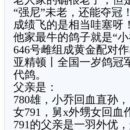
“强尼”未老，还能夺冠
成绩飞的是相当哇塞呀
他家最牛的鸽子就是“小
646号雌组成黄金配对
亚精顿丨全国一岁鸽冠军
代鸽。
父亲是：
780雄，小乔回血直孙
女791，舅x外甥女回血
791的父亲是一羽外优