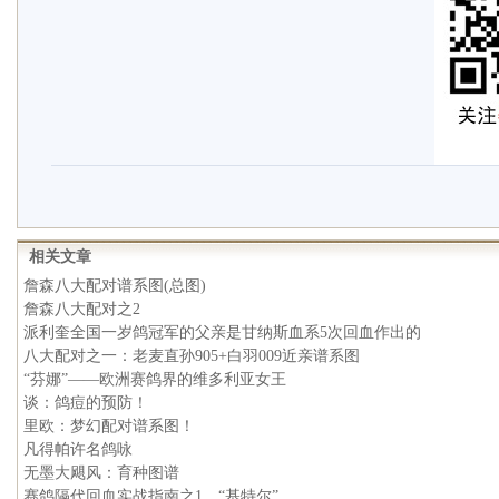
相关文章
詹森八大配对谱系图(总图)
詹森八大配对之2
派利奎全国一岁鸽冠军的父亲是甘纳斯血系5次回血作出的
八大配对之一：老麦直孙905+白羽009近亲谱系图
“芬娜”——欧洲赛鸽界的维多利亚女王
谈：鸽痘的预防！
里欧：梦幻配对谱系图！
凡得帕许名鸽咏
无墨大飓风：育种图谱
赛鸽隔代回血实战指南之1，“基特尔”